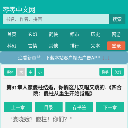
零零中文网
搜索
首页
玄幻
武侠
都市
历史
网游
科幻
言情
其他
排行
完本
登录
追看新章节，下载本站客户端无广告APP
↓↓↓
字体
大
中
小
换手
关灯
第91章人家傻柱结婚，你搁这儿又唱又跳的-《四合
院：傻柱从重生开始觉醒》
上一章
目录
存书签
下一章
“娄晓娥？傻柱！你们？”