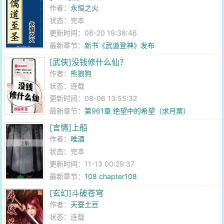
作者：
永恒之火
状态：完本
更新时间：08-20 19:38:46
最新章节：
新书《武道登神》发布
[武侠]没钱修什么仙？
作者：
熊狼狗
状态：连载
更新时间：08-06 13:55:32
最新章节：
第961章 绝望中的希望（求月票）
[言情]上船
作者：
唯酒
状态：完本
更新时间：11-13 00:29:37
最新章节：
108 chapter108
[玄幻]斗破苍穹
作者：
天蚕土豆
状态：连载