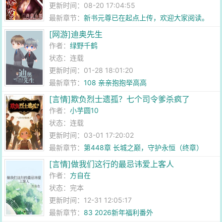
更新时间：08-20 17:04:55
最新章节：
新书元尊已在起点上传，欢迎大家阅读。
[网游]迪奥先生
作者：
绿野千鹤
状态：连载
更新时间：01-28 18:01:20
最新章节：
108 亲亲抱抱举高高
[言情]欺负烈士遗孤？七个司令爹杀疯了
作者：
小芋圆10
状态：连载
更新时间：03-01 17:20:02
最新章节：
第448章 长城之巅，守护永恒（终章）
[言情]做我们这行的最忌讳爱上客人
作者：
方自在
状态：完本
更新时间：12-31 12:05:17
最新章节：
83 2026新年福利番外