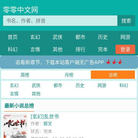
零零中文网
搜索
首页
玄幻
武侠
都市
历史
网游
科幻
言情
其他
排行
完本
登录
↓↓↓
追看新章节，下载本站客户端无广告APP
周榜
月榜
总榜
玄幻
武侠
都市
历史
网游
科幻
言情
其他
最新小说总榜
[玄幻]乱世书
作者：
姬叉
状态：完本