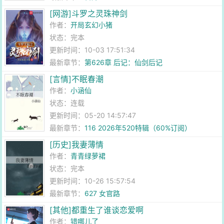
[网游]斗罗之灵珠神剑
作者：
开局玄幻小猪
状态：完本
更新时间：10-03 17:51:34
最新章节：
第626章 后记：仙剑后记
[言情]不眠春潮
作者：
小涵仙
状态：连载
更新时间：05-20 14:57:47
最新章节：
116 2026年520特辑（60%订阅）
[历史]我妻薄情
作者：
青青绿萝裙
状态：完本
更新时间：10-26 15:57:54
最新章节：
627 女官路
[其他]都重生了谁谈恋爱啊
作者：
错哪儿了