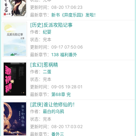
更新时间：08-20 17:06:23
最新章节：
新书《异度乐园》发啦！
[历史]反派攻陷记事
作者：
纪婴
状态：完本
更新时间：09-17 07:50:06
最新章节：
138 福利番外
[玄幻]惹祸精
作者：
二蛋
状态：完本
更新时间：09-05 19:28:01
最新章节：
第68章 完
[武侠]谁让他修仙的！
作者：
最白的乌鸦
状态：完本
更新时间：08-20 17:03:02
最新章节：
番外三