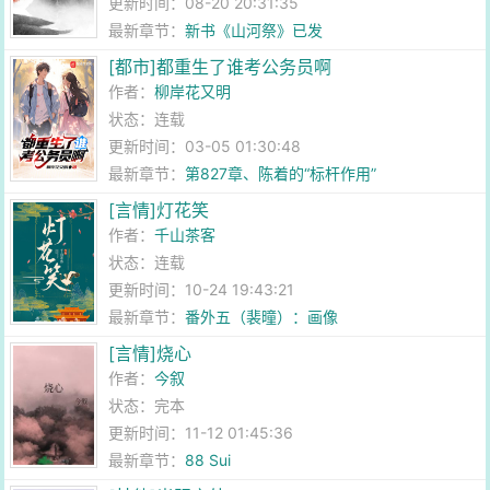
更新时间：08-20 20:31:35
最新章节：
新书《山河祭》已发
[都市]都重生了谁考公务员啊
作者：
柳岸花又明
状态：连载
更新时间：03-05 01:30:48
最新章节：
第827章、陈着的“标杆作用”
[言情]灯花笑
作者：
千山茶客
状态：连载
更新时间：10-24 19:43:21
最新章节：
番外五（裴曈）：画像
[言情]烧心
作者：
今叙
状态：完本
更新时间：11-12 01:45:36
最新章节：
88 Sui