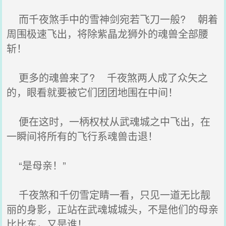
而千夜煞手中的雪神剑宛若飞刀一般? 朝着
周围极速飞出，将除紫晶龙狮外的魂兽全部腰
斩！
更多的魂兽来了? 千夜煞两人成了众矢之
的，眼看就要被它们团团地围在中间！
便在这时，一柄权杖从武魂城之中飞出，在
一瞬间将所有的飞行系魂兽击退！
“是母亲！”
千夜煞和千仞雪定睛一看，只见一道无比靓
丽的身影，正站在武魂城城头，不是他们的母亲
比比东，又是谁！