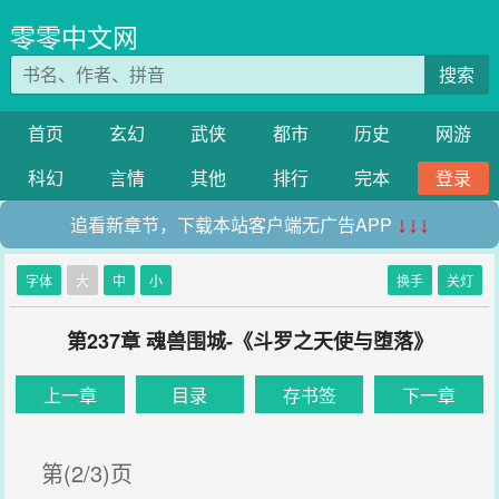
零零中文网
搜索
首页
玄幻
武侠
都市
历史
网游
科幻
言情
其他
排行
完本
登录
追看新章节，下载本站客户端无广告APP
↓↓↓
字体
大
中
小
换手
关灯
第237章 魂兽围城-《斗罗之天使与堕落》
上一章
目录
存书签
下一章
第(2/3)页