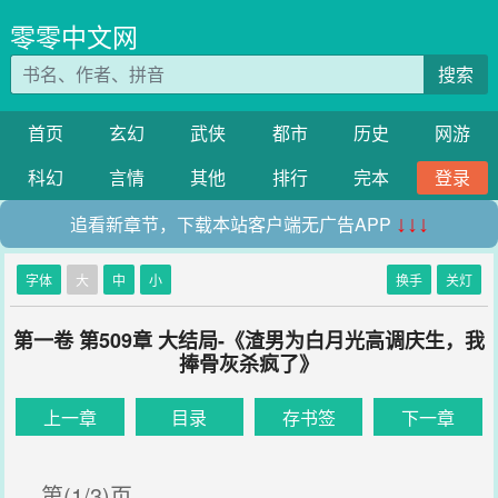
零零中文网
搜索
首页
玄幻
武侠
都市
历史
网游
科幻
言情
其他
排行
完本
登录
追看新章节，下载本站客户端无广告APP
↓↓↓
字体
大
中
小
换手
关灯
第一卷 第509章 大结局-《渣男为白月光高调庆生，我
捧骨灰杀疯了》
上一章
目录
存书签
下一章
第(1/3)页