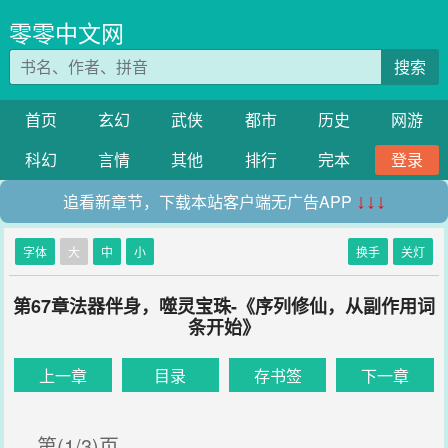
零零中文网
搜索
首页
玄幻
武侠
都市
历史
网游
科幻
言情
其他
排行
完本
登录
追看新章节，下载本站客户端无广告APP
↓↓↓
字体
大
中
小
换手
关灯
第67章法器伴身，噬灵宝珠-《序列修仙，从副作用词
条开始》
上一章
目录
存书签
下一章
第(1/3)页