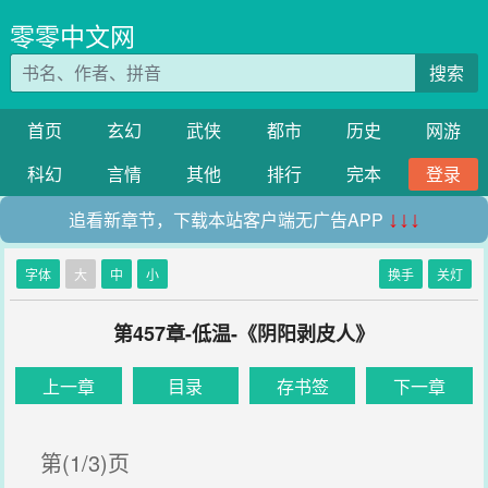
零零中文网
搜索
首页
玄幻
武侠
都市
历史
网游
科幻
言情
其他
排行
完本
登录
追看新章节，下载本站客户端无广告APP
↓↓↓
字体
大
中
小
换手
关灯
第457章-低温-《阴阳剥皮人》
上一章
目录
存书签
下一章
第(1/3)页