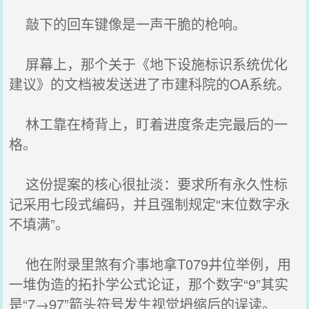
敲下的回车键像是一声干脆的枪响。
屏幕上，那个关于《地下设施标识系统优化
建议》的文档被发送进了市建科院的OA系统。
林工靠在椅背上，盯着进度条走完最后的一
格。
这份提案的核心很扯淡：要求所有永久性标
记采用七段式编码，并且强制规定“末位数字永
不填满”。
他在附录里煞有介事地拿T079井位举例，用
一堆伪造的拓扑学公式论证，那个数字“9”其实
是“7→97”箭头符号发生视觉坍缩后的误读。