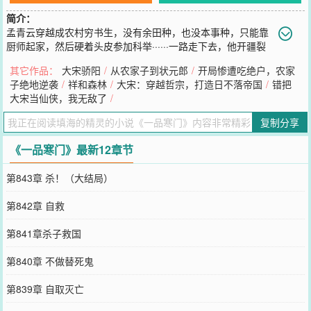
简介：
孟青云穿越成农村穷书生，没有余田种，也没本事种，只能靠
厨师起家，然后硬着头皮参加科举······一路走下去，他开疆裂
土，造福大宇，创不世基业！
其它作品：
大宋骄阳
/
从农家子到状元郎
/
开局惨遭吃绝户，农家
您要是觉得《
一品寒门
》还不错的话请不要忘记向您QQ群和微博微信
子绝地逆袭
/
祥和森林
/
大宋：穿越哲宗，打造日不落帝国
/
错把
里的朋友推荐哦！
大宋当仙侠，我无敌了
/
复制分享
《一品寒门》最新12章节
第843章 杀！（大结局）
第842章 自救
第841章杀子救国
第840章 不做替死鬼
第839章 自取灭亡