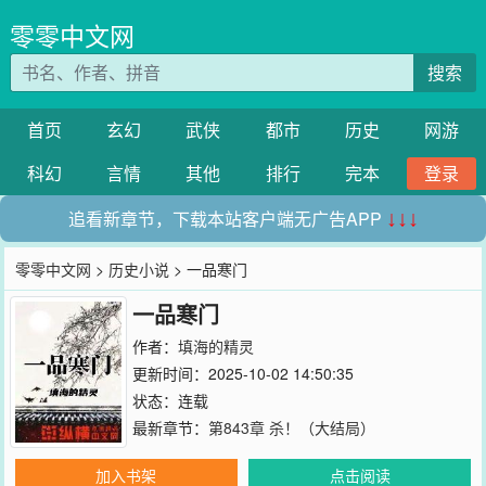
零零中文网
搜索
首页
玄幻
武侠
都市
历史
网游
科幻
言情
其他
排行
完本
登录
追看新章节，下载本站客户端无广告APP
↓↓↓
零零中文网
>
历史小说
> 一品寒门
一品寒门
作者：
填海的精灵
更新时间：2025-10-02 14:50:35
状态：连载
最新章节：
第843章 杀！（大结局）
加入书架
点击阅读