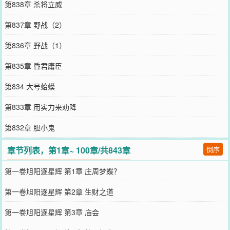
第838章 杀将立威
第837章 野战（2）
第836章 野战（1）
第835章 昏君庸臣
第834 大号蛤蟆
第833章 用实力来劝降
第832章 胆小鬼
章节列表，第1章~ 100章/共843章
倒序
第一卷旭阳逐星辉 第1章 庄周梦蝶？
第一卷旭阳逐星辉 第2章 生财之道
第一卷旭阳逐星辉 第3章 庙会