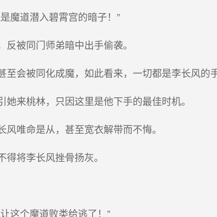
是魔道潜入碧霄宫的暗子！”
，反被同门师弟暗中出手偷袭。
至会被同化成魔，如此看来，一切都是李长风的
引她来桃林，只因这里是他下手的最佳时机。
长风唯命是从，甚至宽衣解带而不悔。
不得将李长风挫骨扬灰。
让这个魔道败类给逃了！”