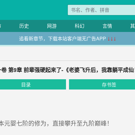
市
历史
网游
科幻
言情
其
追看新章节，下载本站客户端无广告APP
↓↓↓
一卷 第9章 前辈强硬起来了-《老婆飞升后，我靠躺平成仙
目录
存书签
本元婴七阶的修为，直接攀升至九阶巅峰！