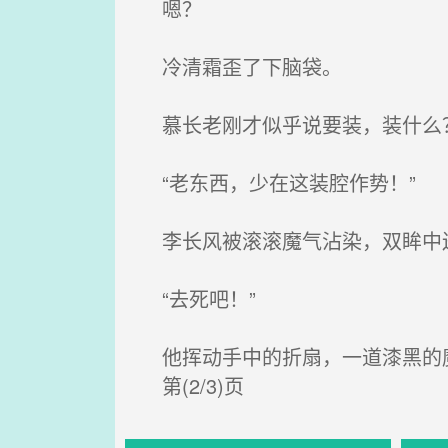
嗯？
冷清霜歪了下脑袋。
慕长老刚才似乎说要装，装什么
“老东西，少在这装腔作势！”
李长风被滚滚魔气沾染，双眸中迸
“去死吧！”
他挥动手中的折扇，一道漆黑的
第(2/3)页