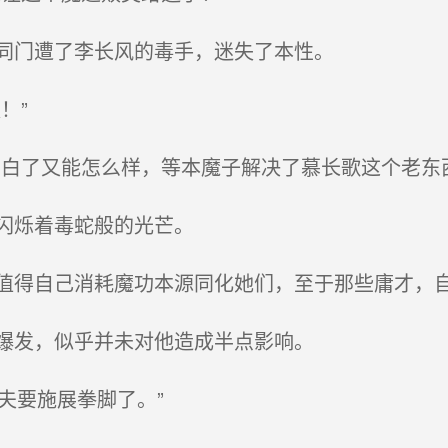
同门遭了李长风的毒手，迷失了本性。
！”
白了又能怎么样，等本魔子解决了慕长歌这个老东
闪烁着毒蛇般的光芒。
得自己消耗魔功本源同化她们，至于那些庸才，
爆发，似乎并未对他造成半点影响。
老夫要施展拳脚了。”