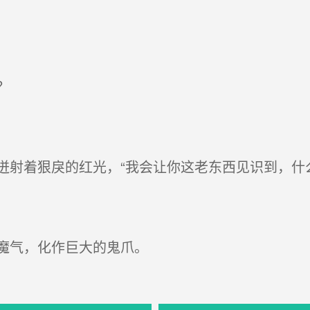
？
射着狠戾的红光，“我会让你这老东西见识到，什
魔气，化作巨大的鬼爪。