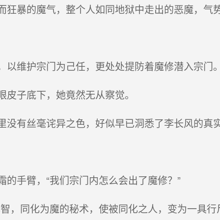
狂暴的魔气，整个人如同地狱中走出的恶魔，气
以维护宗门为己任，更处处提防着魔修潜入宗门
眼皮子底下，她竟然无从察觉。
没有丝毫诧异之色，好似早已洞悉了李长风的真
的手臂，“我们宗门内怎么会出了魔修？”
智，同化为魔的秘术，使被同化之人，变为一具行尸