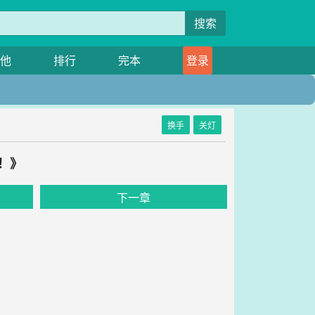
搜索
他
排行
完本
登录
换手
关灯
！》
下一章