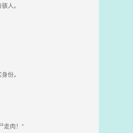
势骇人。
。
实身份。
走肉！”