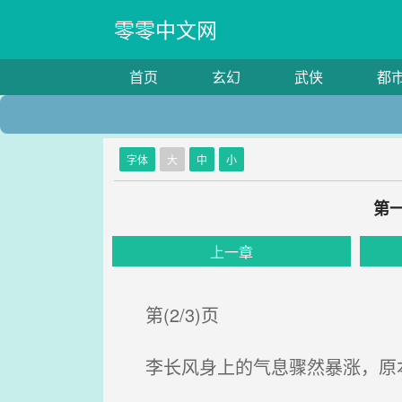
零零中文网
首页
玄幻
武侠
都
字体
大
中
小
第
上一章
第(2/3)页
李长风身上的气息骤然暴涨，原