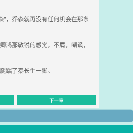
森”，乔森就再没有任何机会在那条
过卿鸿那敏锐的感觉，不屑，嘲讽，
抬腿踹了秦长生一脚。
下一章