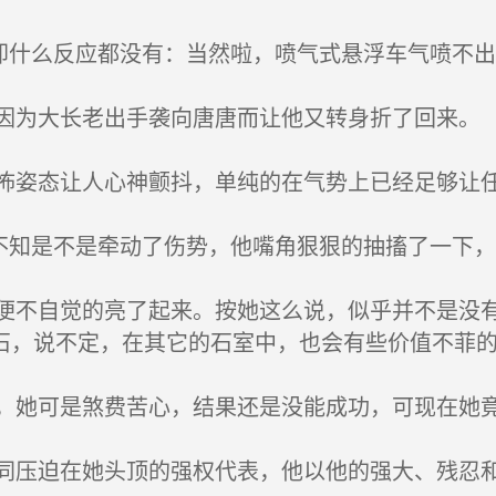
却什么反应都没有：当然啦，喷气式悬浮车气喷不
为大长老出手袭向唐唐而让他又转身折了回来。
姿态让人心神颤抖，单纯的在气势上已经足够让
不知是不是牵动了伤势，他嘴角狠狠的抽搐了一下
不自觉的亮了起来。按她这么说，似乎并不是没有
石，说不定，在其它的石室中，也会有些价值不菲
她可是煞费苦心，结果还是没能成功，可现在她
压迫在她头顶的强权代表，他以他的强大、残忍和