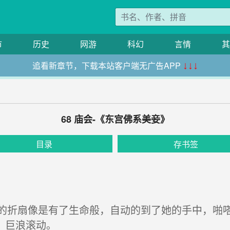
市
历史
网游
科幻
言情
其
追看新章节，下载本站客户端无广告APP
↓↓↓
68 庙会-《东宫佛系美妾》
目录
存书签
折扇像是有了生命般，自动的到了她的手中，啪嗒
，巨浪滚动。