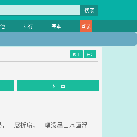
搜索
他
排行
完本
登录
换手
关灯
下一章
，一展折扇，一幅泼墨山水画浮