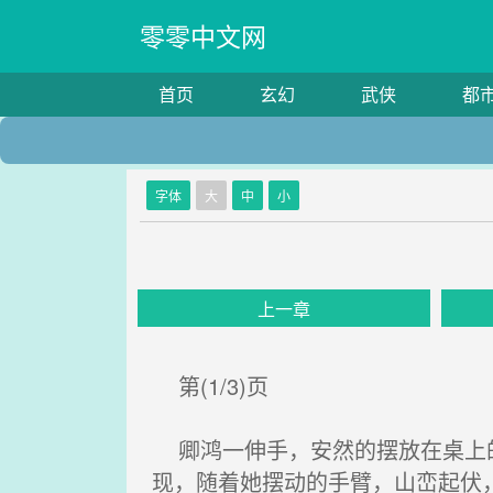
零零中文网
首页
玄幻
武侠
都
字体
大
中
小
上一章
第(1/3)页
卿鸿一伸手，安然的摆放在桌上的
现，随着她摆动的手臂，山峦起伏